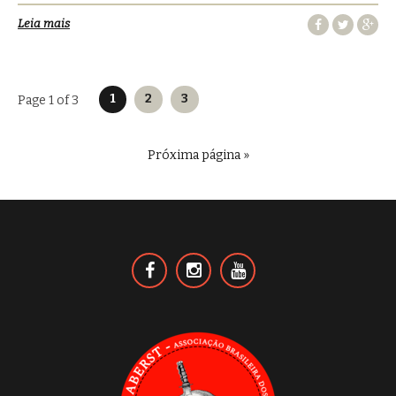
Leia mais
Navegação
1
2
3
Page 1 of 3
por
posts
Próxima página »