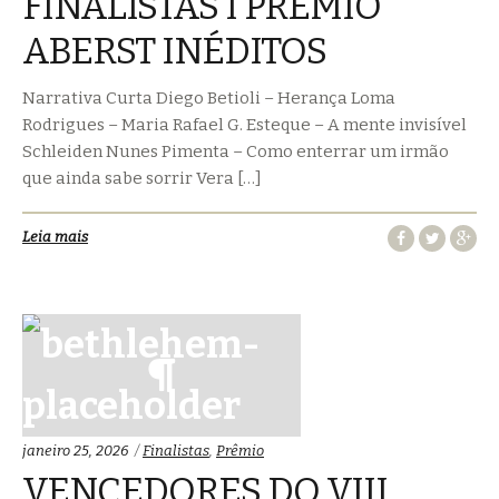
FINALISTAS I PRÊMIO
ABERST INÉDITOS
Narrativa Curta Diego Betioli – Herança Loma
Rodrigues – Maria Rafael G. Esteque – A mente invisível
Schleiden Nunes Pimenta – Como enterrar um irmão
que ainda sabe sorrir Vera […]
Leia mais
Categorias:
janeiro 25, 2026
Finalistas
,
Prêmio
VENCEDORES DO VIII