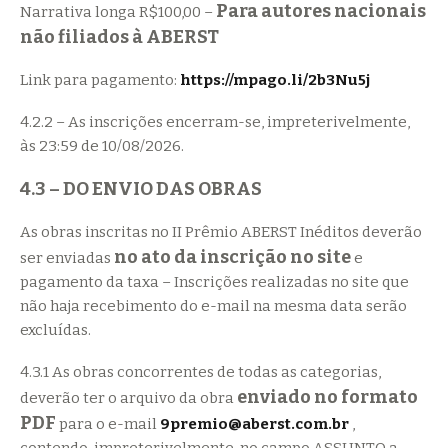
Para autores nacionais
Narrativa longa R$100,00 –
não filiados à ABERST
Link para pagamento:
https://mpago.li/2b3Nu5j
4.2.2 – As inscrições encerram-se, impreterivelmente,
às 23:59 de 10/08/2026.
4.3 – DO ENVIO DAS OBRAS
As obras inscritas no II Prêmio ABERST Inéditos deverão
no ato da inscrição no site
ser enviadas
e
pagamento da taxa – Inscrições realizadas no site que
não haja recebimento do e-mail na mesma data serão
excluídas.
4.3.1 As obras concorrentes de todas as categorias,
enviado no formato
deverão ter o arquivo da obra
PDF
para o e-mail
9premio@aberst.com.br
,