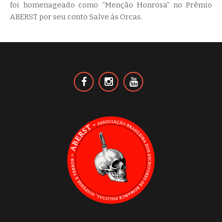
foi homenageado como “Menção Honrosa” no Prêmio
ABERST por seu conto Salve às Orcas.