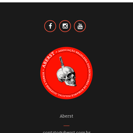
Aberst
contato@aberst.com.br