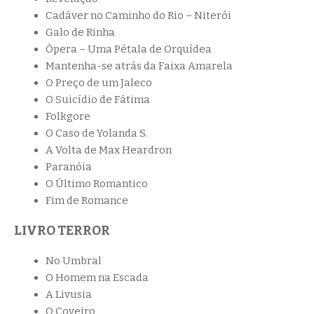
Cadáver no Caminho do Rio – Niterói
Galo de Rinha
Òpera – Uma Pétala de Orquídea
Mantenha-se atrás da Faixa Amarela
O Preço de um Jaleco
O Suicídio de Fátima
Folkgore
O Caso de Yolanda S.
A Volta de Max Heardron
Paranóia
O Último Romantico
Fim de Romance
LIVRO TERROR
No Umbral
O Homem na Escada
A Livusia
O Coveiro