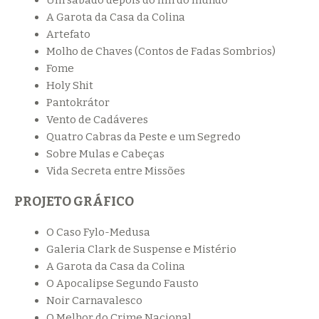
Um sábado depois do fim do mundo
A Garota da Casa da Colina
Artefato
Molho de Chaves (Contos de Fadas Sombrios)
Fome
Holy Shit
Pantokrátor
Vento de Cadáveres
Quatro Cabras da Peste e um Segredo
Sobre Mulas e Cabeças
Vida Secreta entre Missões
PROJETO GRÁFICO
O Caso Fylo-Medusa
Galeria Clark de Suspense e Mistério
A Garota da Casa da Colina
O Apocalipse Segundo Fausto
Noir Carnavalesco
O Melhor do Crime Nacional