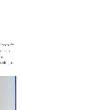
itores de
 cinco
ra
esidente