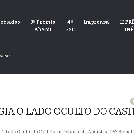
ociados
9º Prêmio
4º
Imprensa
II P
Aberst
GSC
INÉ
stelo
A O LADO OCULTO DO CAST
 O Lado Oculto do Castelo, no estande da Aberst na 26º Bienal