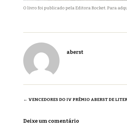
O livro foi publicado pela Editora Rocket. Para adq
aberst
Navegação
←
VENCEDORES DO IV PRÊMIO ABERST DE LITE
de
Post
Deixe um comentário