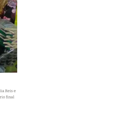
ia Reis e
io final