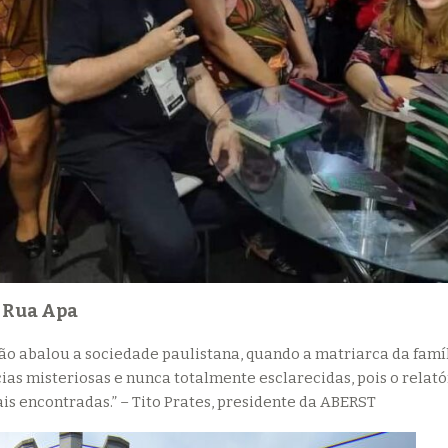
a Rua Apa
ão abalou a sociedade paulistana, quando a matriarca da famíl
ias misteriosas e nunca totalmente esclarecidas, pois o relatór
is encontradas.” – Tito Prates, presidente da ABERST