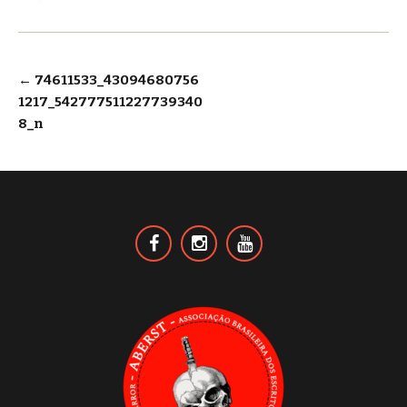
Navegação
←
74611533_43094680756
1217_542777511227739340
de
8_n
Post