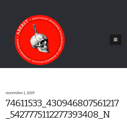
novembro 1, 2019
74611533_430946807561217
_5427775112277393408_N