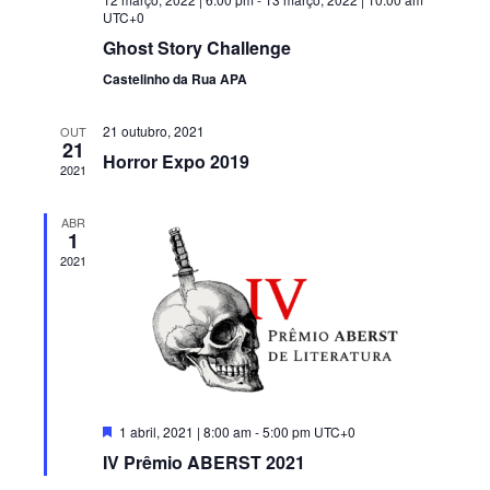
UTC+0
ç
i
Ghost Story Challenge
ã
s
Castelinho da Rua APA
o
u
d
21 outubro, 2021
OUT
21
e
a
Horror Expo 2019
2021
v
l
i
ABR
E
1
s
2021
v
u
a
e
i
n
s
t
d
D
1 abril, 2021 | 8:00 am
-
5:00 pm
UTC+0
o
e
e
IV Prêmio ABERST 2021
s
E
t